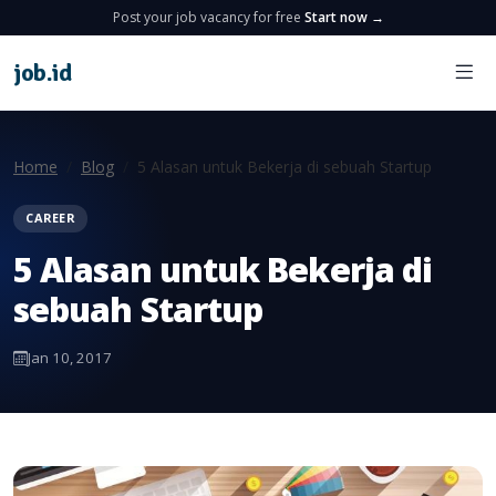
Post your job vacancy for free
Start now →
job
.
id
Home
Blog
5 Alasan untuk Bekerja di sebuah Startup
CAREER
5 Alasan untuk Bekerja di
sebuah Startup
Jan 10, 2017