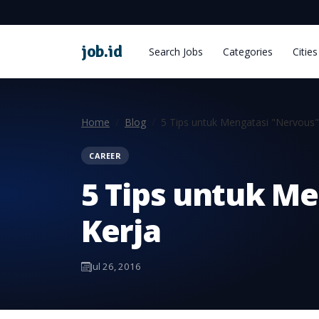
job
.
id
Search Jobs
Categories
Cities
Home
Blog
5 Tips untuk Mengatasi "Nervous" 
CAREER
5 Tips untuk Me
Kerja
Jul 26, 2016