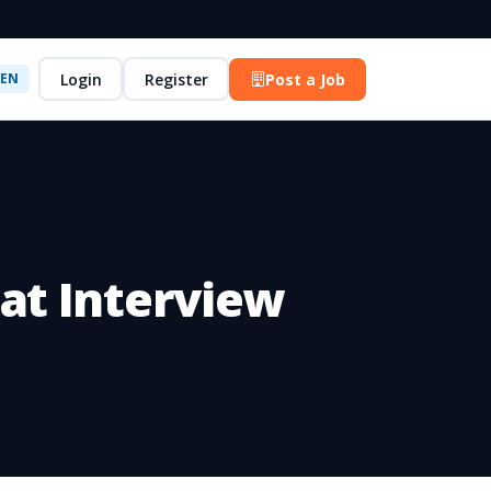
Login
Register
Post a Job
EN
at Interview