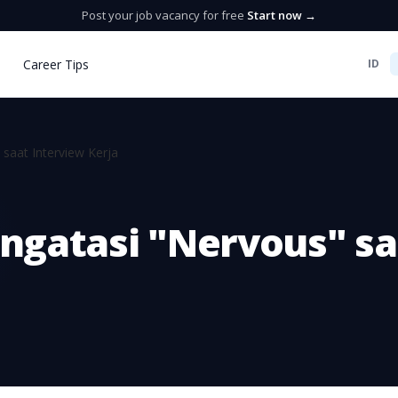
Post your job vacancy for free
Start now →
Career Tips
ID
saat Interview Kerja
ngatasi "Nervous" sa