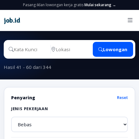
Pasang iklan lowongan kerja gratis
Mulai sekarang →
job
.
id
Lowongan
Hasil 41 - 60 dari 344
Penyaring
Reset
JENIS PEKERJAAN