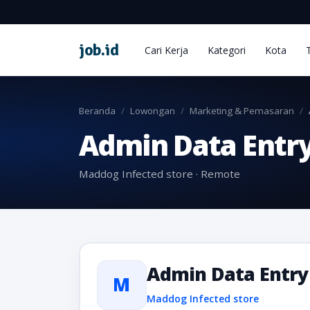
job
.
id
Cari Kerja
Kategori
Kota
Beranda
Lowongan
Marketing & Pemasaran
Admin Data Entr
Maddog Infected store · Remote
Admin Data Entry
M
Maddog Infected store