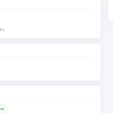
 )
nan