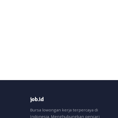
job.id
Bursa lowongan kerja terpercaya di
Indonesia. Menghubungkan pencari