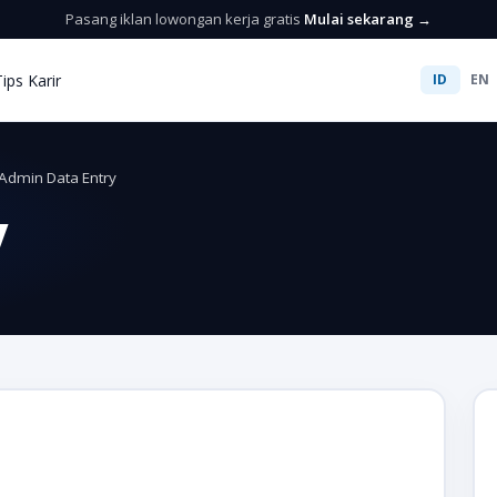
Pasang iklan lowongan kerja gratis
Mulai sekarang →
Tips Karir
ID
EN
Admin Data Entry
y