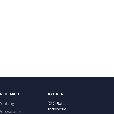
INFORMASI
BAHASA
Tentang
🇮🇩
Bahasa
Indonesia
Persyaratan