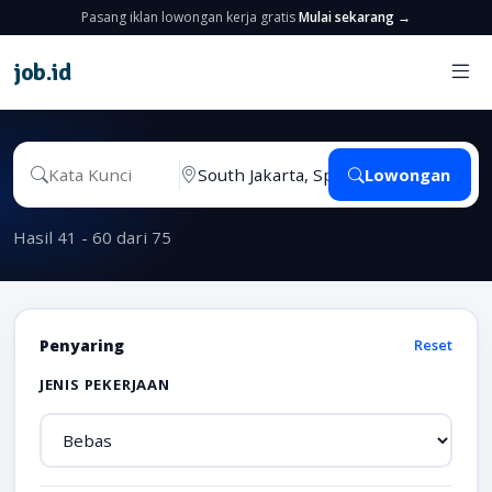
Pasang iklan lowongan kerja gratis
Mulai sekarang →
job
.
id
Lowongan
Hasil 41 - 60 dari 75
Penyaring
Reset
JENIS PEKERJAAN