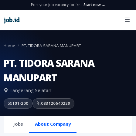
Post your job vacancy for free
Start now →
job
.
id
Home
PT. TIDORA SARANA MANUPART
PT. TIDORA SARANA
MANUPART
Tangerang Selatan
101-200
083120640229
Jobs
About Company