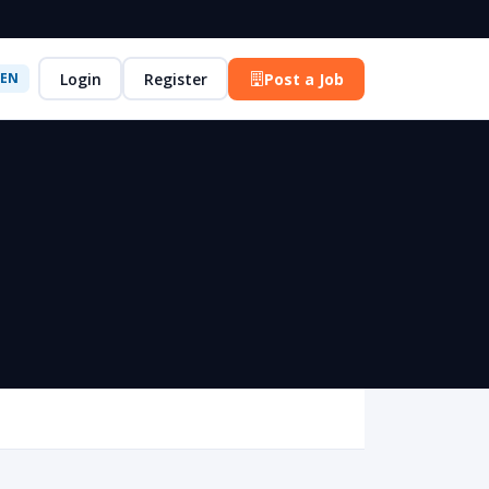
Login
Register
Post a Job
EN