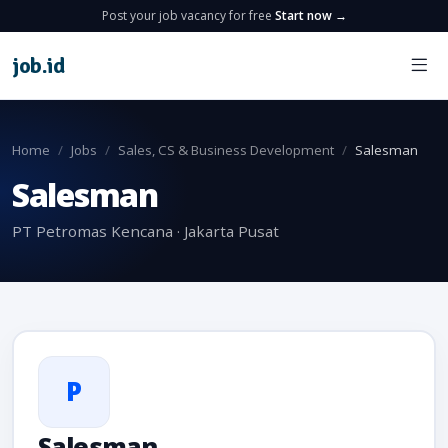
Post your job vacancy for free
Start now →
job
.
id
Home
Jobs
Sales, CS & Business Development
Salesman
Salesman
PT Petromas Kencana · Jakarta Pusat
P
Salesman