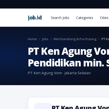
job
.
id
Search Jobs
Categories
Cities
Home
Jobs
Merchandising & Purchasing
PT K
PT Ken Agung Vo
Pendidikan min. 
PT Ken Agung Vom · Jakarta Selatan
PT Ken Agung Vo