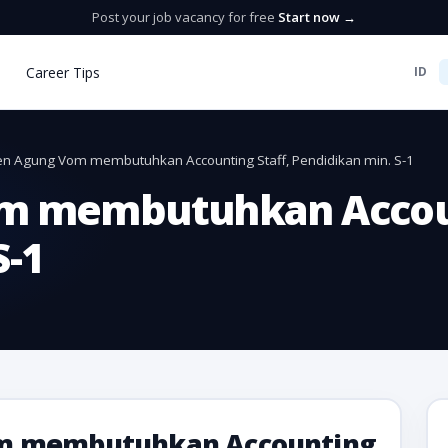
Post your job vacancy for free
Start now →
Career Tips
ID
en Agung Vom membutuhkan Accounting Staff, Pendidikan min. S-1
m membutuhkan Accoun
S-1
m membutuhkan Accounting