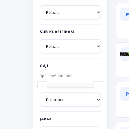
P
SUB KLASIFIKASI
GAJI
Rp
0
- Rp
50000000
P
JARAK