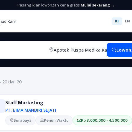
Pasang iklan lowongan kerja gratis
Mulai sekarang →
Tips Karir
ID
EN
Lowon
- 20 dari 20
Staff Marketing
PT. BIMA MANDIRI SEJATI
Surabaya
Penuh Waktu
Rp 3,000,000 - 4,500,000