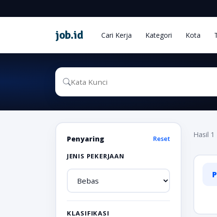
job
.
id
Cari Kerja
Kategori
Kota
Hasil 1 
Penyaring
Reset
JENIS PEKERJAAN
P
KLASIFIKASI