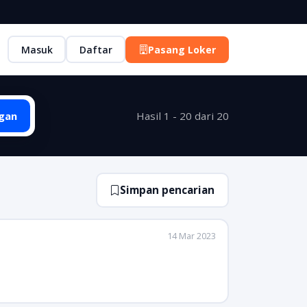
Masuk
Daftar
Pasang Loker
gan
Hasil 1 - 20 dari 20
Simpan pencarian
14 Mar 2023