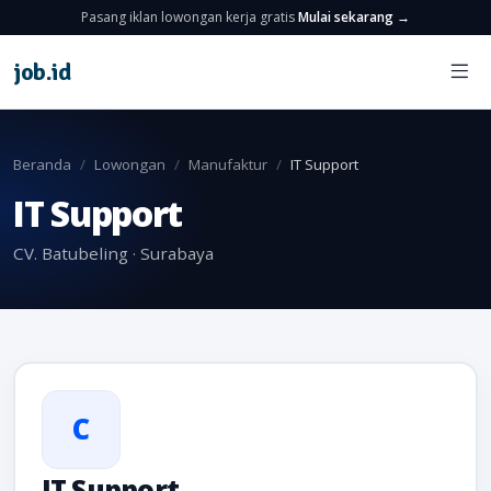
Pasang iklan lowongan kerja gratis
Mulai sekarang →
job
.
id
Beranda
Lowongan
Manufaktur
IT Support
IT Support
CV. Batubeling · Surabaya
C
IT Support