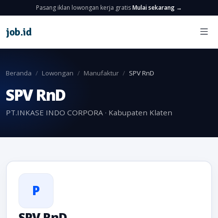
Pasang iklan lowongan kerja gratis
Mulai sekarang →
job
.
id
Beranda
Lowongan
Manufaktur
SPV RnD
SPV RnD
PT.INKASE INDO CORPORA · Kabupaten Klaten
P
SPV RnD