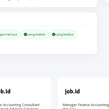
gan hari tua
uang makan
uang lembur
or Accounting Consultant
Manager Finance Accounting
mart Advisory Solutions
dan Tax