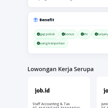
Benefit
gaji pokok
bonus
thr
tunjan
uang tranportasi
Lowongan Kerja Serupa
Staff Accounting & Tax
Juni
PT. NUSANTARA EKAHANDAL
PT S