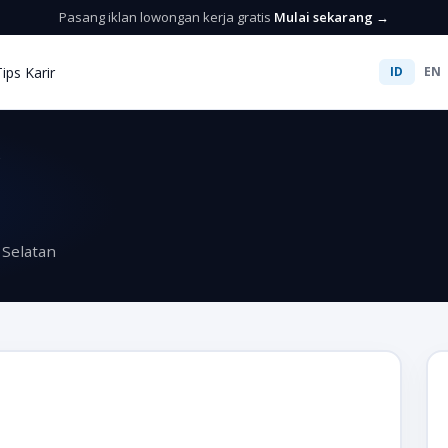
Pasang iklan lowongan kerja gratis
Mulai sekarang →
Tips Karir
ID
EN
Selatan