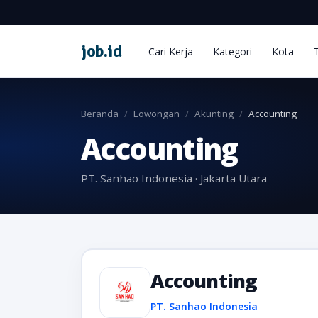
job
.
id
Cari Kerja
Kategori
Kota
Beranda
Lowongan
Akunting
Accounting
Accounting
PT. Sanhao Indonesia · Jakarta Utara
Accounting
PT. Sanhao Indonesia