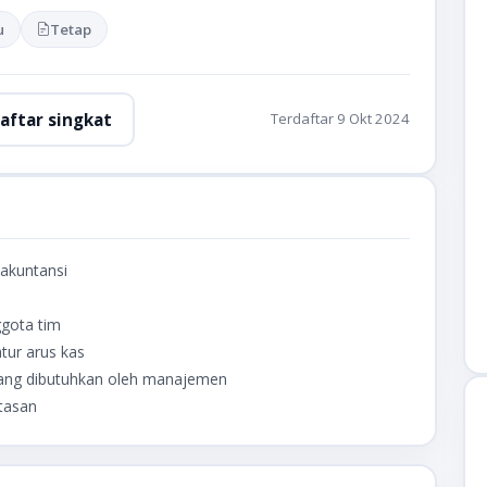
u
Tetap
aftar singkat
Terdaftar 9 Okt 2024
akuntansi
n
gota tim
tur arus kas
yang dibutuhkan oleh manajemen
atasan