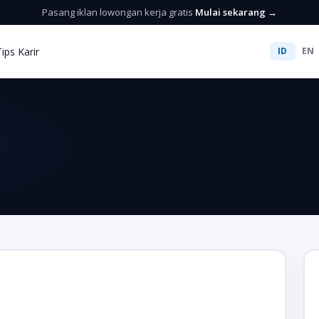
Pasang iklan lowongan kerja gratis
Mulai sekarang →
Tips Karir
ID
EN