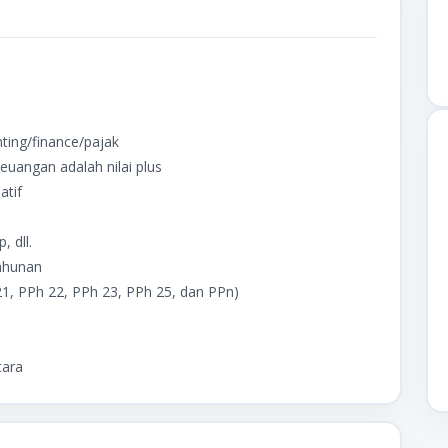
ting/finance/pajak
uangan adalah nilai plus
atif
, dll.
ahunan
1, PPh 22, PPh 23, PPh 25, dan PPn)
tara