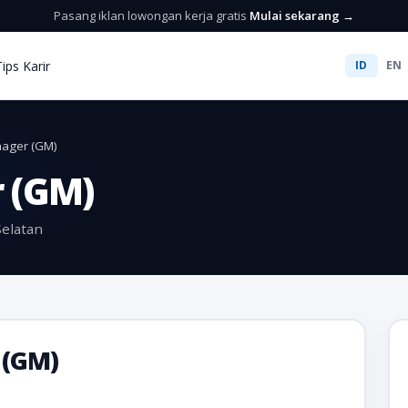
Pasang iklan lowongan kerja gratis
Mulai sekarang →
Tips Karir
ID
EN
ager (GM)
 (GM)
Selatan
 (GM)