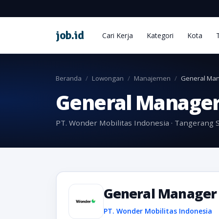
job
.
id
Cari Kerja
Kategori
Kota
Beranda
Lowongan
Manajemen
General Man
General Manager
PT. Wonder Mobilitas Indonesia · Tangerang 
General Manager
PT. Wonder Mobilitas Indonesia