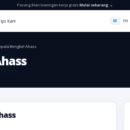
Pasang iklan lowongan kerja gratis
Mulai sekarang →
Tips Karir
ID
EN
epala Bengkel Ahass
Ahass
hass