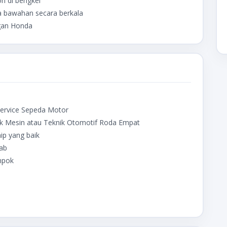
n di bengkel
ja bawahan secara berkala
gan Honda
 service Sepeda Motor
knik Mesin atau Teknik Otomotif Roda Empat
ip yang baik
wab
mpok