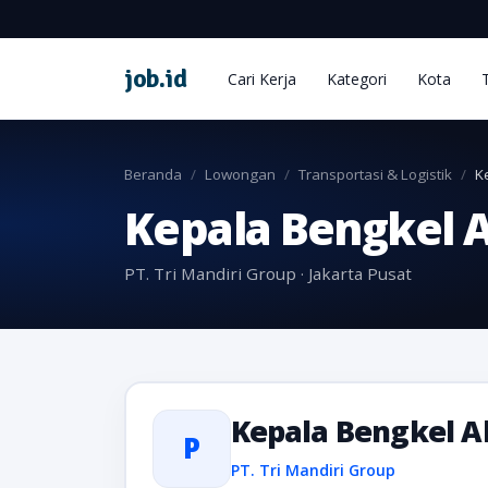
job
.
id
Cari Kerja
Kategori
Kota
Beranda
Lowongan
Transportasi & Logistik
K
Kepala Bengkel 
PT. Tri Mandiri Group · Jakarta Pusat
Kepala Bengkel A
P
PT. Tri Mandiri Group