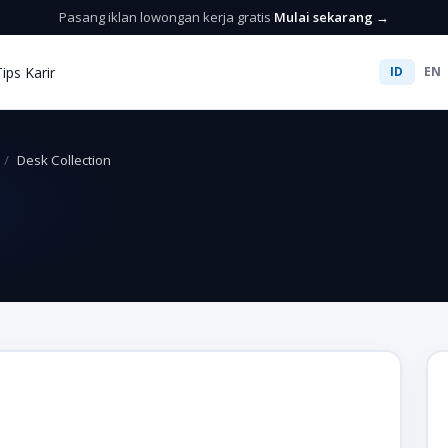
Pasang iklan lowongan kerja gratis
Mulai sekarang →
Tips Karir
ID
EN
Desk Collection