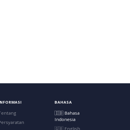
INFORMASI
BAHASA
Tentang
🇮🇩
Bahasa
Indonesia
Persyaratan
🇬🇧
English