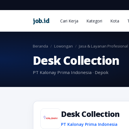
job
.
id
Cari Kerja
Kategori
Kota
Beranda
Lowongan
Jasa & Layanan Profesional
Desk Collection
PT Kalonay Prima Indonesia · Depok
Desk Collection
PT Kalonay Prima Indonesia