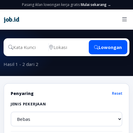
Pasang iklan lowongan kerja gratis
Mulai sekarang →
job
.
id
Lowongan
Hasil 1 - 2 dari 2
Penyaring
Reset
JENIS PEKERJAAN