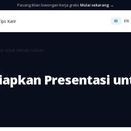
Pasang iklan lowongan kerja gratis
Mulai sekarang →
Tips Karir
ID
EN
si untuk Meraih Sukses
iapkan Presentasi un