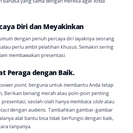
an bahasa yang sama dengan mereka agar Anda
caya Diri dan Meyakinkan
 umum dengan penuh percaya diri layaknya seorang
 kalau perlu ambil pelatihan khusus. Semakin sering
alam membawakan presentasi.
at Peraga dengan Baik.
power point
, berguna untuk membantu Anda tetap
an, Berikan benang merah atau poin-poin penting
 presentasi, seolah-olah hanya membaca
slide
atau
tact
dengan audiens. Tambahkan gambar-gambar
lanya alat bantu bisa tidak berfungsi dengan baik,
cara tanpanya.