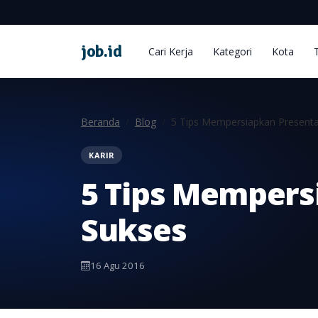
job
.
id
Cari Kerja
Kategori
Kota
Beranda
Blog
5 Tips Mempersiapkan Presenta
KARIR
5 Tips Mempers
Sukses
16 Agu 2016