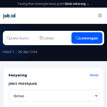
Pasang iklan lowongan kerja gratis
Mulai sekarang →
job
.
id
Lowongan
Hasil 1 - 20 dari 344
Penyaring
Reset
JENIS PEKERJAAN