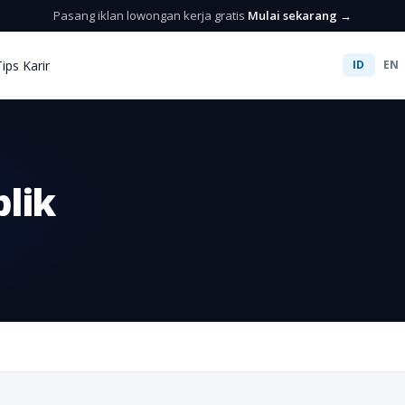
Pasang iklan lowongan kerja gratis
Mulai sekarang →
Tips Karir
ID
EN
lik