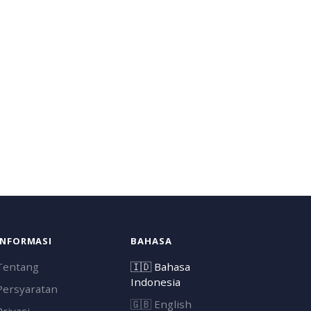
INFORMASI
BAHASA
Tentang
🇮🇩
Bahasa
Indonesia
Persyaratan
🇬🇧
English
Privasi