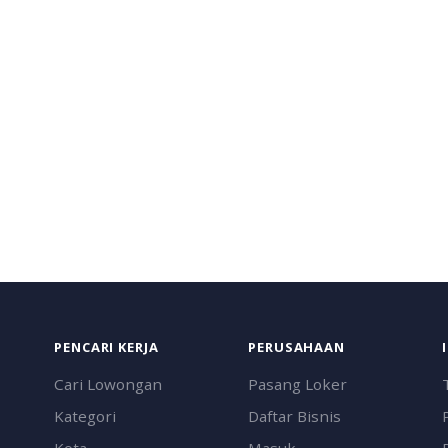
PENCARI KERJA
PERUSAHAAN
Cari Lowongan
Pasang Loker
Kategori
Daftar Bisnis
Kota
Masuk