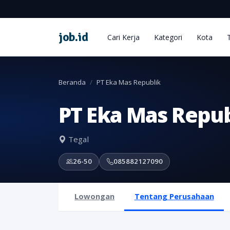
job
.
id
Cari Kerja
Kategori
Kota
Beranda
PT Eka Mas Republik
PT Eka Mas Repub
Tegal
26-50
085882127090
Lowongan
Tentang Perusahaan