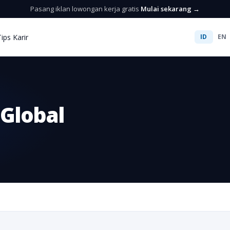
Pasang iklan lowongan kerja gratis
Mulai sekarang →
Tips Karir
ID
EN
 Global