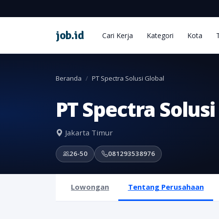
job
.
id
Cari Kerja
Kategori
Kota
Beranda
PT Spectra Solusi Global
PT Spectra Solusi
Jakarta Timur
26-50
081293538976
Lowongan
Tentang Perusahaan