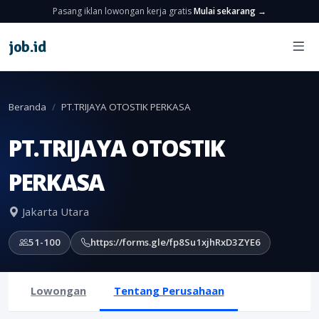
Pasang iklan lowongan kerja gratis
Mulai sekarang →
job
.
id
Beranda
PT.TRIJAYA OTOSTIK PERKASA
PT.TRIJAYA OTOSTIK
PERKASA
Jakarta Utara
51-100
https://forms.gle/fp8Su1xjhRxD3ZYE6
Lowongan
Tentang Perusahaan