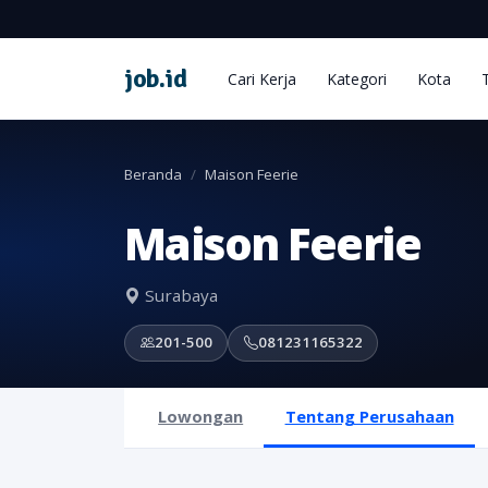
job
.
id
Cari Kerja
Kategori
Kota
Beranda
Maison Feerie
Maison Feerie
Surabaya
201-500
081231165322
Lowongan
Tentang Perusahaan