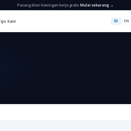
Pasang iklan lowongan kerja gratis
Mulai sekarang →
Tips Karir
ID
EN