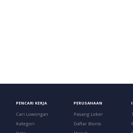
PENCARI KERJA
PERUSAHAAN
Cari Lowongan
Pasang Loker
Kategori
Daftar Bisnis
Kota
Masuk