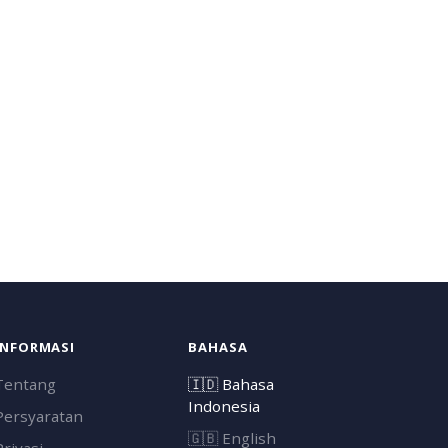
INFORMASI
BAHASA
Tentang
🇮🇩
Bahasa
Indonesia
Persyaratan
🇬🇧
English
Privasi