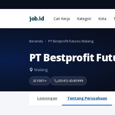
job
.
id
Cari Kerja
Kategori
Kota
Beranda
PT Bestprofit Futures Malang
PT Bestprofit Fu
Malang
1001+
(0341) 4345999
Lowongan
Tentang Perusahaan