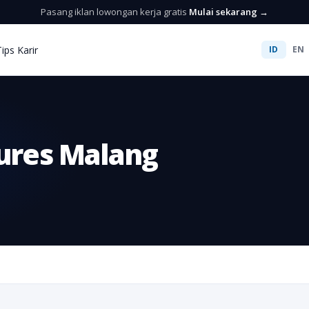
Pasang iklan lowongan kerja gratis
Mulai sekarang →
Tips Karir
ID
EN
tures Malang