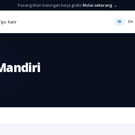
Pasang iklan lowongan kerja gratis
Mulai sekarang →
Tips Karir
ID
EN
Mandiri