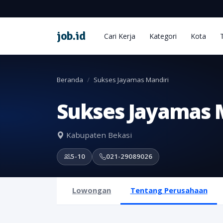
job
.
id
Cari Kerja
Kategori
Kota
Beranda
Sukses Jayamas Mandiri
Sukses Jayamas 
Kabupaten Bekasi
5-10
021-29089026
Lowongan
Tentang Perusahaan