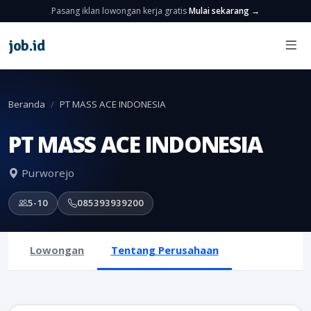
Pasang iklan lowongan kerja gratis
Mulai sekarang →
job
.
id
Beranda
PT MASS ACE INDONESIA
PT MASS ACE INDONESIA
Purworejo
5-10
085393939200
Lowongan
Tentang Perusahaan