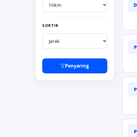
D
SORTIR
P
Penyaring
P
P