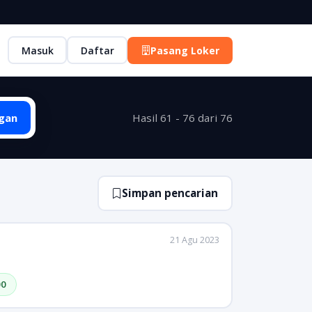
Masuk
Daftar
Pasang Loker
gan
Hasil 61 - 76 dari 76
Simpan pencarian
21 Agu 2023
00