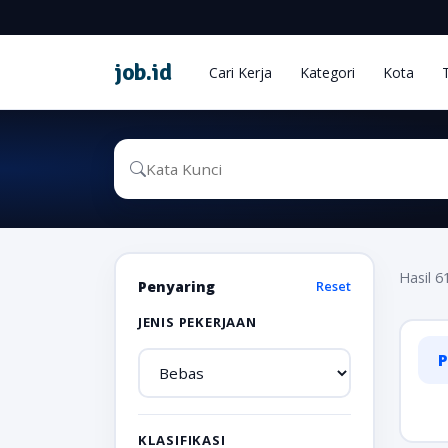
job
.
id
Cari Kerja
Kategori
Kota
Hasil 6
Penyaring
Reset
JENIS PEKERJAAN
P
KLASIFIKASI