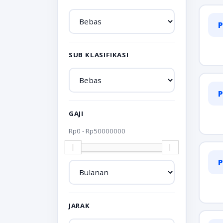
P
SUB KLASIFIKASI
P
GAJI
Rp
0
- Rp
50000000
P
JARAK