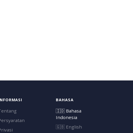
INFORMASI
BAHASA
Tentang
🇮🇩
Bahasa
Indonesia
Persyaratan
🇬🇧
English
Privasi