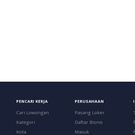
PENCARI KERJA
PERUSAHAAN
Cari Lowongan
Pasang Loker
Kategori
Daftar Bisnis
Kota
Masuk