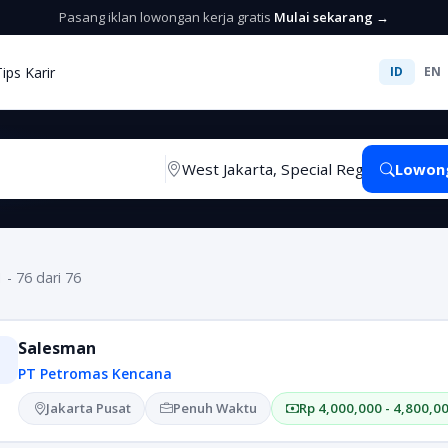
Pasang iklan lowongan kerja gratis
Mulai sekarang →
Tips Karir
ID
EN
Lowon
1 - 76 dari 76
Salesman
PT Petromas Kencana
Jakarta Pusat
Penuh Waktu
Rp 4,000,000 - 4,800,0