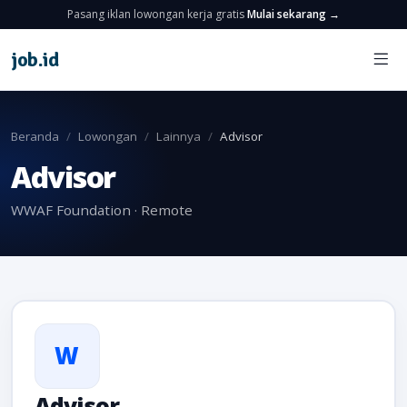
Pasang iklan lowongan kerja gratis
Mulai sekarang →
job
.
id
Beranda
Lowongan
Lainnya
Advisor
Advisor
WWAF Foundation · Remote
W
Advisor