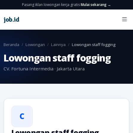
Pasang iklan lowongan kerja gratis
Mulai sekarang →
job
.
id
Beranda
Lowongan
Lainnya
Lowongan staff fogging
Lowongan staff fogging
CV. Fortuna Intermedia · Jakarta Utara
C
Lowongan staff fogging