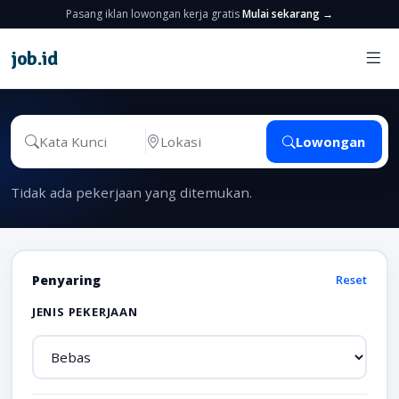
Pasang iklan lowongan kerja gratis
Mulai sekarang →
job
.
id
Lowongan
Tidak ada pekerjaan yang ditemukan.
Penyaring
Reset
JENIS PEKERJAAN