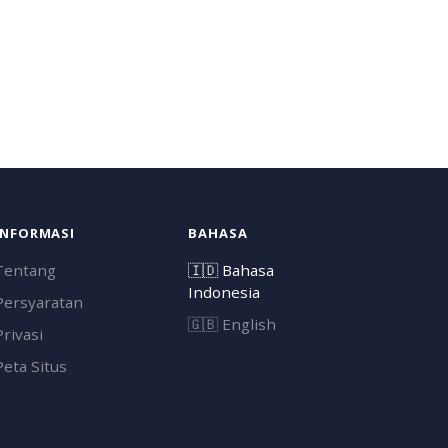
INFORMASI
BAHASA
Tentang
🇮🇩
Bahasa
Indonesia
Persyaratan
🇬🇧
English
Privasi
Peta Situs