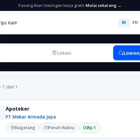
Pasang iklan lowongan kerja gratis
Mulai sekarang →
Tips Karir
ID
EN
Lowon
- 1 dari 1
Apoteker
PT Mekar Armada Jaya
Magelang
Penuh Waktu
Rp 1