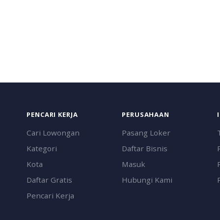
PENCARI KERJA
PERUSAHAAN
Cari Lowongan
Pasang Loker
Kategori
Daftar Bisnis
Kota
Masuk
Daftar Gratis
Hubungi Kami
Pencari Kerja