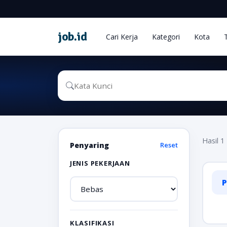
job
.
id
Cari Kerja
Kategori
Kota
Hasil 1 
Penyaring
Reset
JENIS PEKERJAAN
P
KLASIFIKASI