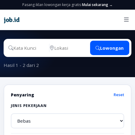
Pasang iklan lowongan kerja gratis
Mulai sekarang →
job
.
id
Lowongan
Hasil 1 - 2 dari 2
Penyaring
Reset
JENIS PEKERJAAN