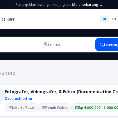
Pasang iklan lowongan kerja gratis
Mulai sekarang →
Tips Karir
ID
EN
Lowon
- 2 dari 2
Fotografer, Videografer, & Editor (Documentation C
Deco exhibition
Jakarta Pusat
Penuh Waktu
Rp 4,000,000 - 6,000,0