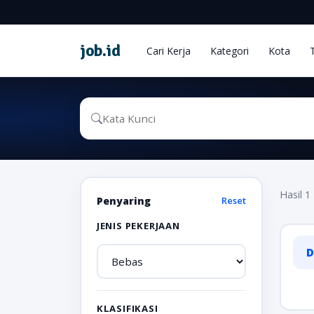
job
.
id
Cari Kerja
Kategori
Kota
Hasil 1 
Penyaring
Reset
JENIS PEKERJAAN
D
KLASIFIKASI