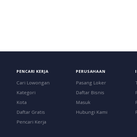
PENCARI KERJA
PERUSAHAAN
Cari Lowongan
Pasang Loker
Kategori
Daftar Bisnis
Kota
Masuk
Daftar Gratis
Hubungi Kami
Pencari Kerja