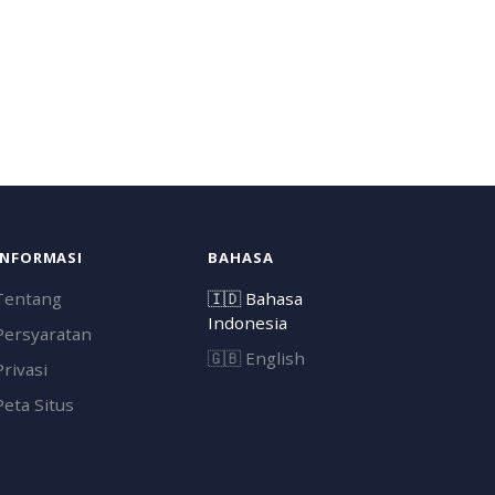
INFORMASI
BAHASA
Tentang
🇮🇩
Bahasa
Indonesia
Persyaratan
🇬🇧
English
Privasi
Peta Situs