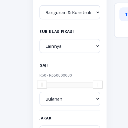
T
SUB KLASIFIKASI
GAJI
Rp
0
- Rp
50000000
JARAK