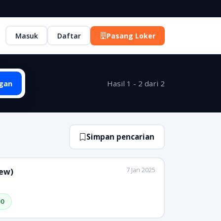
Masuk
Daftar
Pasang Loker
gan
Hasil 1 - 2 dari 2
Simpan pencarian
7 Jan 2025
rew)
00