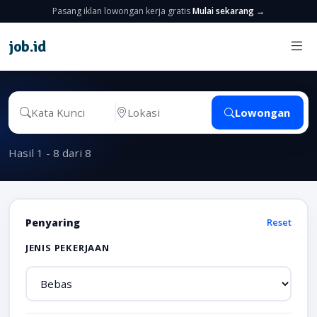
Pasang iklan lowongan kerja gratis
Mulai sekarang →
job
.
id
Lowongan
Hasil 1 - 8 dari 8
Penyaring
Reset
JENIS PEKERJAAN