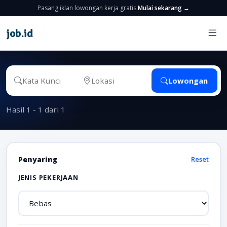
Pasang iklan lowongan kerja gratis
Mulai sekarang →
job
.
id
Lowongan
Hasil 1 - 1 dari 1
Penyaring
Reset
JENIS PEKERJAAN