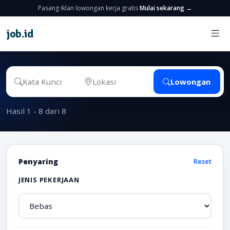
Pasang iklan lowongan kerja gratis
Mulai sekarang →
job
.
id
Lowongan
Hasil 1 - 8 dari 8
Penyaring
Reset
JENIS PEKERJAAN