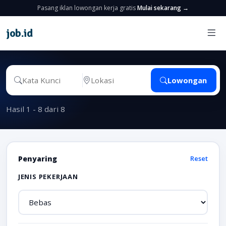
Pasang iklan lowongan kerja gratis
Mulai sekarang →
job
.
id
Lowongan
Hasil 1 - 8 dari 8
Penyaring
Reset
JENIS PEKERJAAN