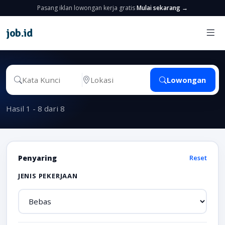
Pasang iklan lowongan kerja gratis
Mulai sekarang →
job
.
id
Lowongan
Hasil 1 - 8 dari 8
Penyaring
Reset
JENIS PEKERJAAN