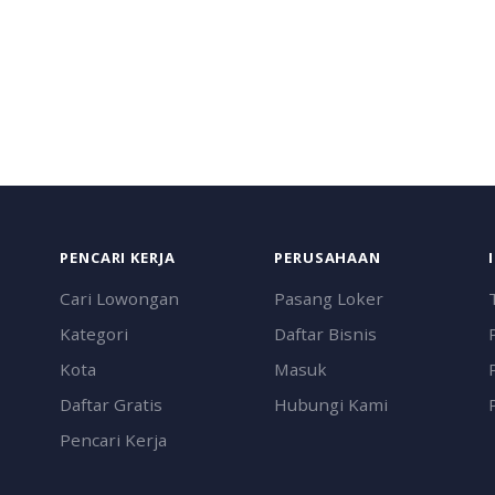
PENCARI KERJA
PERUSAHAAN
Cari Lowongan
Pasang Loker
Kategori
Daftar Bisnis
Kota
Masuk
Daftar Gratis
Hubungi Kami
Pencari Kerja