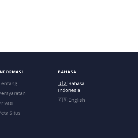
INFORMASI
BAHASA
Tentang
🇮🇩
Bahasa
Indonesia
Persyaratan
🇬🇧
English
Privasi
Peta Situs