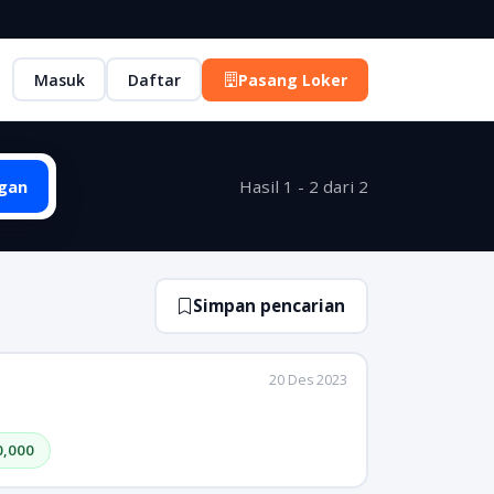
Masuk
Daftar
Pasang Loker
gan
Hasil 1 - 2 dari 2
Simpan pencarian
20 Des 2023
0,000