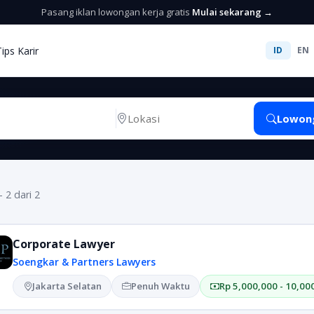
Pasang iklan lowongan kerja gratis
Mulai sekarang →
Tips Karir
ID
EN
Lowon
- 2 dari 2
Corporate Lawyer
Soengkar & Partners Lawyers
Jakarta Selatan
Penuh Waktu
Rp 5,000,000 - 10,00