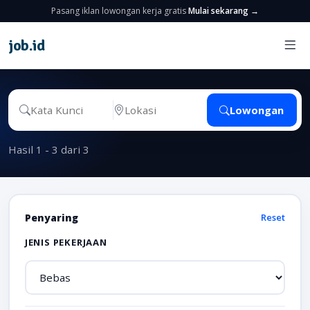
Pasang iklan lowongan kerja gratis
Mulai sekarang →
job
.
id
Lowongan
Hasil 1 - 3 dari 3
Penyaring
Reset
JENIS PEKERJAAN